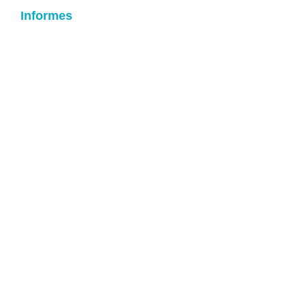
Informes
Atención y contacto
Jon Aurrekoetxea
Loramendi 4, 20500 Arrasate (Gipuzkoa)
jaurrekoetxea@mondragon.edu