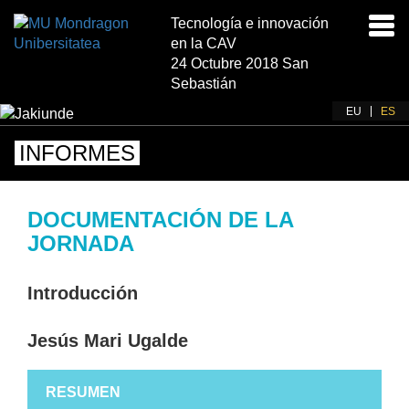
Tecnología e innovación
Acti
en la CAV
nav
24 Octubre 2018 San
Sebastián
EU
ES
INFORMES
DOCUMENTACIÓN DE LA
JORNADA
Introducción
Jesús Mari Ugalde
RESUMEN