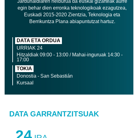
Jardunaldiaren helburua da euskal gizarteak aurre
egin behar dien erronka teknologikoak ezagutzea,
Euskadi 2015-2020 Zientzia, Teknologia eta
Berrikuntza Plana abiapuntutzat hartuz.
DATA ETA ORDUA
URRIAK 24
Hitzaldiak 09:00 - 13:00 / Mahai-inguruak 14:30 -
17:00
TOKIA
Donostia - San Sebastián
Kursaal
DATA GARRANTZITSUAK
24
IRA