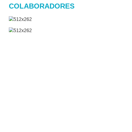
COLABORADORES
Arreta eta harremanak
Jon Aurrekoetxea
Loramendi 4, 20500 Arrasate (Gipuzkoa)
jaurrekoetxea@mondragon.edu